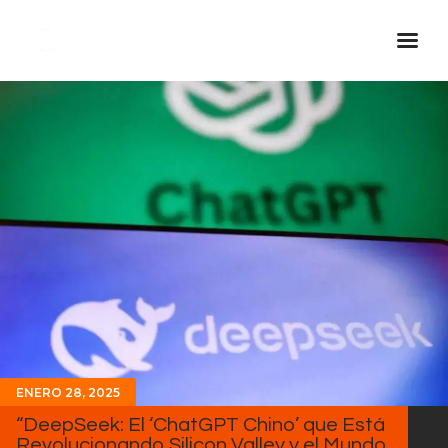
Inicio Real FM
Streaming
En Vivo
Descarga La APP
Programas
Noticias
Equipo
Sobre Nosotros
Contactos
ENERO 28, 2025
“DeepSeek: El ‘ChatGPT Chino’ que Está
Revolucionando Silicon Valley y el Mundo