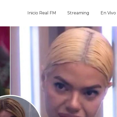
Inicio Real FM
Inicio Real FM
Streaming
En Vivo
Streaming
En Vivo
Descarga La APP
Programas
Noticias
Equipo
Sobre Nosotros