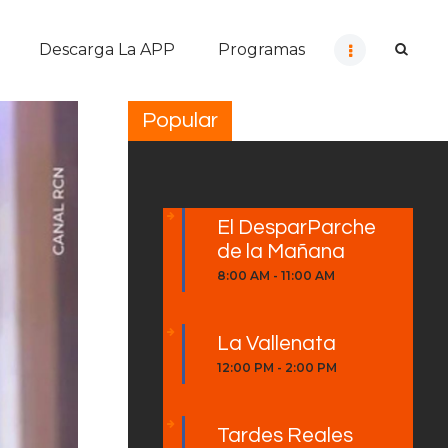
Descarga La APP
Programas
Popular
El DesparParche
de la Mañana
8:00 AM
-
11:00 AM
La Vallenata
12:00 PM
-
2:00 PM
Tardes Reales