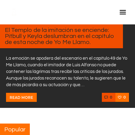
MARZO
19,
2025
El Templo de la imitación se enciende:
Pitbull y Keyla deslumbran en el capítulo
Inicio Real FM
de esta noche de Yo Me Llamo.
Streaming
En Vivo
La emoción se apodera del escenario en el capítulo 49 de Yo
Me Llamo, cuando el imitador de Luis Alfonso no puede
Descarga La APP
contener las lágrimas tras recibir las críticas de los jurados.
Programas
Aunque los jurados reconocen su talento, le sugieren que le
dé más picardía a su actuación y que…
Noticias
Equipo
0
0
READ MORE
Sobre Nosotros
Contactos
Popular