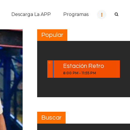
Descarga La APP
Programas
Popular
Estación Retro
8:00 PM
-
11:55 PM
Buscar