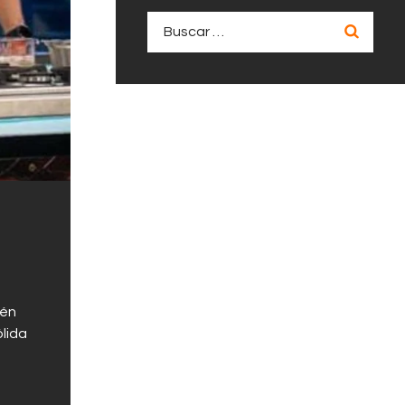
Buscar:
lén
lida