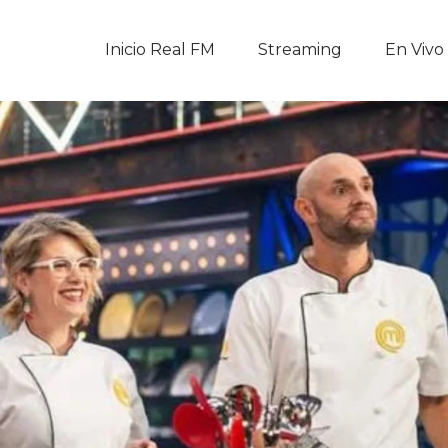
Inicio Real FM
Inicio Real FM
Streaming
En Vivo
Streaming
En Vivo
Descarga La APP
Programas
Noticias
Equipo
Sobre Nosotros