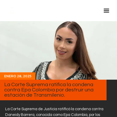
Inicio Real FM
Streaming
En Vivo
Descarga La APP
Programas
Noticias
ENERO 28, 2025
La Corte Suprema ratifica la condena
Equipo
contra Epa Colombia por destruir una
Sobre Nosotros
estación de Transmilenio.
Contactos
La Corte Suprema de Justicia ratificó la condena contra
Daneidy Barrera, conocida como Epa Colombia, por los