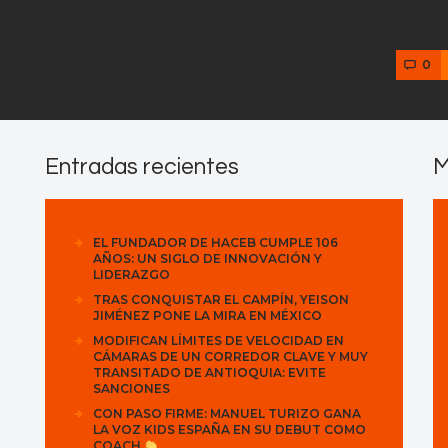
0
Entradas recientes
M
EL FUNDADOR DE HACEB CUMPLE 106
AÑOS: UN SIGLO DE INNOVACIÓN Y
LIDERAZGO
TRAS CONQUISTAR EL CAMPÍN, YEISON
JIMÉNEZ PONE LA MIRA EN MÉXICO
MODIFICAN LÍMITES DE VELOCIDAD EN
CÁMARAS DE UN CORREDOR CLAVE Y MUY
TRANSITADO DE ANTIOQUIA: EVITE
SANCIONES
CON PASO FIRME: MANUEL TURIZO GANA
LA VOZ KIDS ESPAÑA EN SU DEBUT COMO
COACH