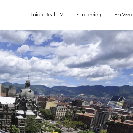
Inicio Real FM
Inicio Real FM
Streaming
En Vivo
Streaming
En Vivo
Descarga La APP
Programas
Noticias
Equipo
Sobre Nosotros