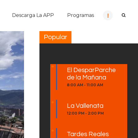
Descarga La APP
Programas
Popular
El DesparParche
de la Mañana
8:00 AM
-
11:00 AM
La Vallenata
12:00 PM
-
2:00 PM
Tardes Reales