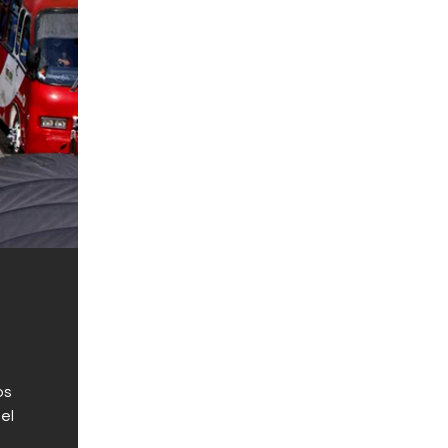
os
el