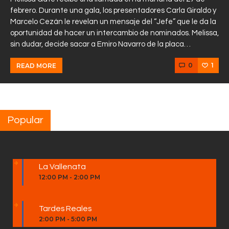
febrero. Durante una gala, los presentadores Carla Giraldo y
Marcelo Cezán le revelan un mensaje del “Jefe” que le da la
oportunidad de hacer un intercambio de nominados. Melissa,
sin dudar, decide sacar a Emiro Navarro de la placa…
0
1
READ MORE
Popular
La Vallenata
12:00 PM
-
2:00 PM
Tardes Reales
2:00 PM
-
5:00 PM