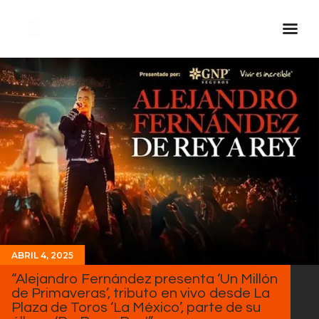
Inicio Real FM
Streaming
En Vivo
Descarga La APP
Programas
Noticias
Equipo
Sobre Nosotros
ABRIL 4, 2025
“Alejandro Fernández presenta ‘Un Millón
Contactos
de Primaveras’, tributo en vivo desde La
Plaza de Toros ‘La México’, parte de su