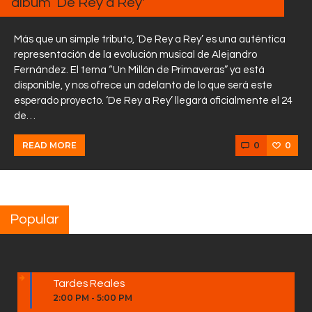
álbum ‘De Rey a Rey'”
Más que un simple tributo, ‘De Rey a Rey’ es una auténtica
representación de la evolución musical de Alejandro
Fernández. El tema “Un Millón de Primaveras” ya está
disponible, y nos ofrece un adelanto de lo que será este
esperado proyecto. ‘De Rey a Rey’ llegará oficialmente el 24
de…
0
0
READ MORE
Popular
Tardes Reales
2:00 PM
-
5:00 PM