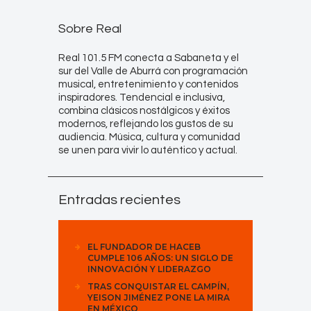
Sobre Real
Real 101.5 FM conecta a Sabaneta y el
sur del Valle de Aburrá con programación
musical, entretenimiento y contenidos
inspiradores. Tendencial e inclusiva,
combina clásicos nostálgicos y éxitos
modernos, reflejando los gustos de su
audiencia. Música, cultura y comunidad
se unen para vivir lo auténtico y actual.
Entradas recientes
EL FUNDADOR DE HACEB
CUMPLE 106 AÑOS: UN SIGLO DE
INNOVACIÓN Y LIDERAZGO
TRAS CONQUISTAR EL CAMPÍN,
YEISON JIMÉNEZ PONE LA MIRA
EN MÉXICO