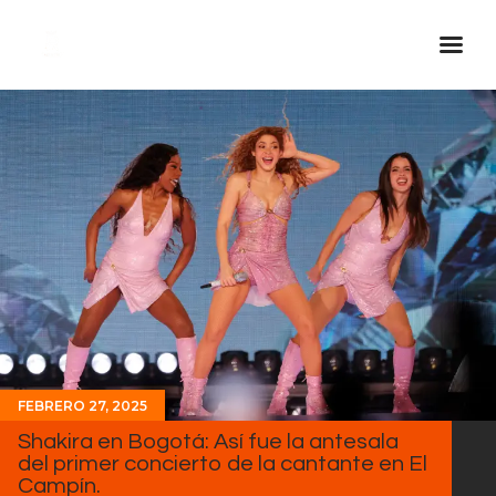
Inicio Real FM
Streaming
En Vivo
Descarga La APP
Programas
Noticias
Equipo
Sobre Nosotros
FEBRERO 27, 2025
Contactos
Shakira en Bogotá: Así fue la antesala
del primer concierto de la cantante en El
Campín.