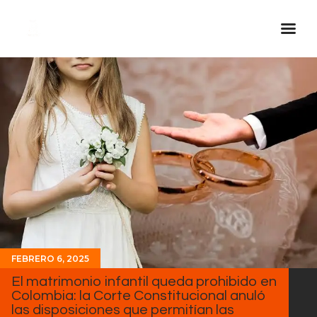
Inicio Real FM
Streaming
En Vivo
Descarga La APP
Programas
Noticias
Equipo
Sobre Nosotros
FEBRERO 6, 2025
Contactos
El matrimonio infantil queda prohibido en
Colombia: la Corte Constitucional anuló
las disposiciones que permitían las