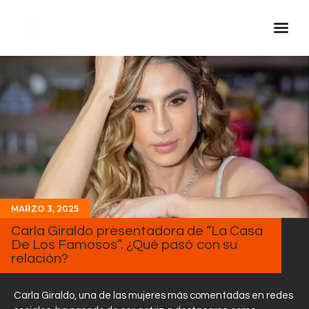
Inicio Real FM
Streaming
En Vivo
Descarga La APP
Programas
Noticias
MARZO 3, 2025
Equipo
Carla Giraldo presentadora de “La Casa
De Los Famosos”. ¿Qué pasó con su
Sobre Nosotros
relación?
Contactos
Carla Giraldo, una de las mujeres más comentadas en redes