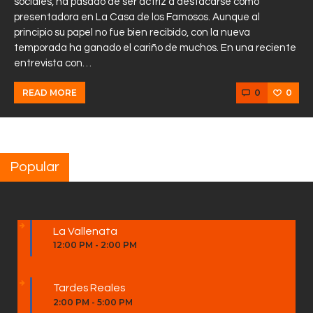
sociales, ha pasado de ser actriz a destacarse como
presentadora en La Casa de los Famosos. Aunque al
principio su papel no fue bien recibido, con la nueva
temporada ha ganado el cariño de muchos. En una reciente
entrevista con…
0
0
READ MORE
Popular
La Vallenata
12:00 PM
-
2:00 PM
Tardes Reales
2:00 PM
-
5:00 PM