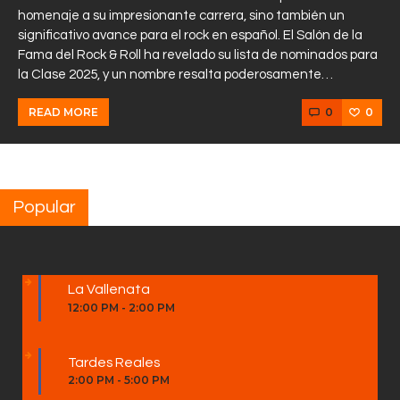
homenaje a su impresionante carrera, sino también un
significativo avance para el rock en español. El Salón de la
Fama del Rock & Roll ha revelado su lista de nominados para
la Clase 2025, y un nombre resalta poderosamente…
0
0
READ MORE
Popular
La Vallenata
12:00 PM
-
2:00 PM
Tardes Reales
2:00 PM
-
5:00 PM