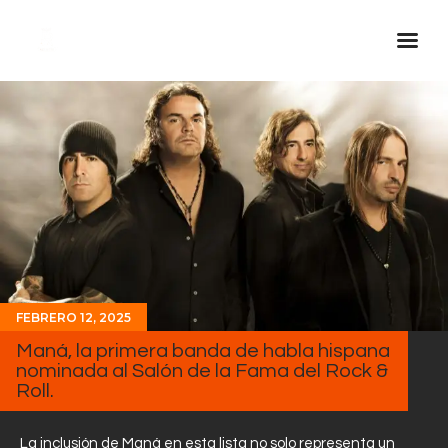
Inicio Real FM
Streaming
En Vivo
Descarga La APP
Programas
Noticias
FEBRERO 12, 2025
Equipo
Maná, la primera banda de habla hispana
Sobre Nosotros
nominada al Salón de la Fama del Rock &
Roll.
Contactos
La inclusión de Maná en esta lista no solo representa un