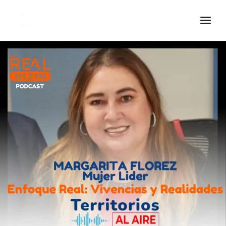
Inicio Real FM
Streaming
En Vivo
Descarga La APP
Programas
Noticias
Equipo
Sobre Nosotros
Contactos