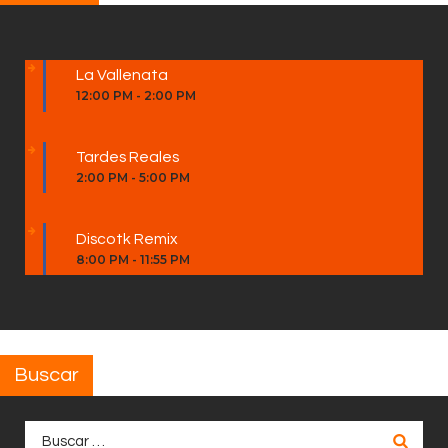
La Vallenata
12:00 PM
-
2:00 PM
Tardes Reales
2:00 PM
-
5:00 PM
Discotk Remix
8:00 PM
-
11:55 PM
Buscar
Buscar: