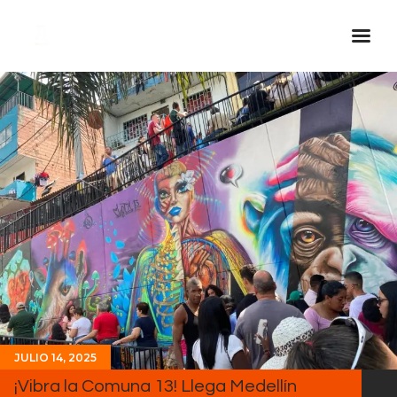
Inicio Real FM
Streaming
En Vivo
Descarga La APP
Programas
Noticias
Equipo
Sobre Nosotros
Contactos
JULIO 14, 2025
¡Vibra la Comuna 13! Llega Medellín