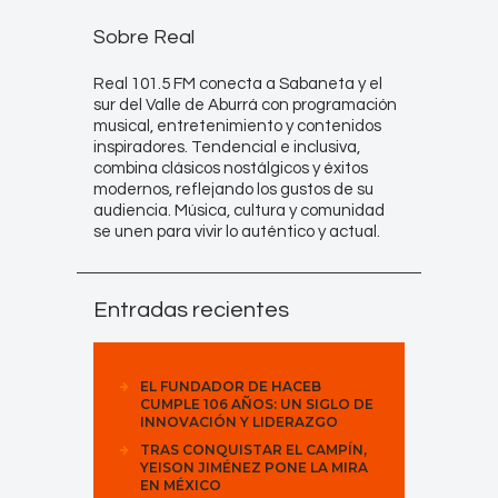
Sobre Real
Real 101.5 FM conecta a Sabaneta y el
sur del Valle de Aburrá con programación
musical, entretenimiento y contenidos
inspiradores. Tendencial e inclusiva,
combina clásicos nostálgicos y éxitos
modernos, reflejando los gustos de su
audiencia. Música, cultura y comunidad
se unen para vivir lo auténtico y actual.
Entradas recientes
EL FUNDADOR DE HACEB
CUMPLE 106 AÑOS: UN SIGLO DE
INNOVACIÓN Y LIDERAZGO
TRAS CONQUISTAR EL CAMPÍN,
YEISON JIMÉNEZ PONE LA MIRA
EN MÉXICO