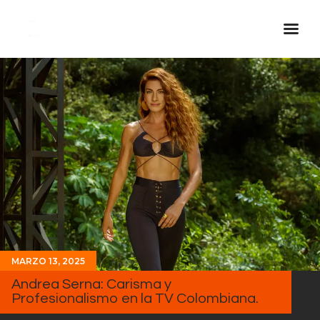
Inicio Real FM
Streaming
En Vivo
Descarga La APP
Programas
Noticias
Equipo
Sobre Nosotros
MARZO 13, 2025
Contactos
Andrea Serna: Carisma y
Profesionalismo en la TV Colombiana.