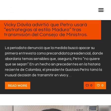
FEBRERO
5, 2025
Vicky Dávila advirtió que Petro usará
“estrategias al estilo Maduro” tras
Inicio Real FM
transmisión del Consejo de Ministros.
Streaming
En Vivo
La periodista denunció que la medida buscó opacar su
primera entrevista como precandidata presidencial, donde
Descarga La APP
abordaría temas sensibles que, asegura, Petro “no quiere
Programas
que se sepan”. En un hecho sin precedentes en la historia
reciente de Colombia, el presidente Gustavo Petro tomó la
Noticias
inusual decisión de transmitir en vivo y…
Equipo
0
0
READ MORE
Sobre Nosotros
Contactos