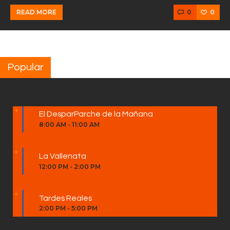
0
0
READ MORE
Popular
El DesparParche de la Mañana
8:00 AM
-
11:00 AM
La Vallenata
12:00 PM
-
2:00 PM
Tardes Reales
2:00 PM
-
5:00 PM