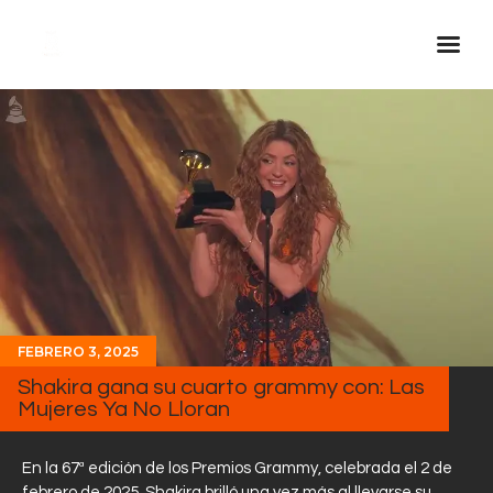
Inicio Real FM
Streaming
En Vivo
Descarga La APP
Programas
Noticias
FEBRERO 3, 2025
Equipo
Shakira gana su cuarto grammy con: Las
Sobre Nosotros
Mujeres Ya No Lloran
Contactos
En la 67ª edición de los Premios Grammy, celebrada el 2 de
febrero de 2025, Shakira brilló una vez más al llevarse su