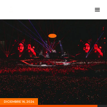
Inicio Real FM
Streaming
En Vivo
Descarga La APP
Programas
Noticias
Equipo
Sobre Nosotros
Contactos
DICIEMBRE 16, 2024