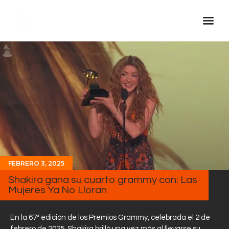
Inicio Real FM
Streaming
En Vivo
Descarga La APP
Programas
Noticias
FEBRERO 3, 2025
Equipo
Shakira gana su cuarto grammy con: Las
Sobre Nosotros
Mujeres Ya No Lloran
Contactos
En la 67ª edición de los Premios Grammy, celebrada el 2 de
febrero de 2025, Shakira brilló una vez más al llevarse su