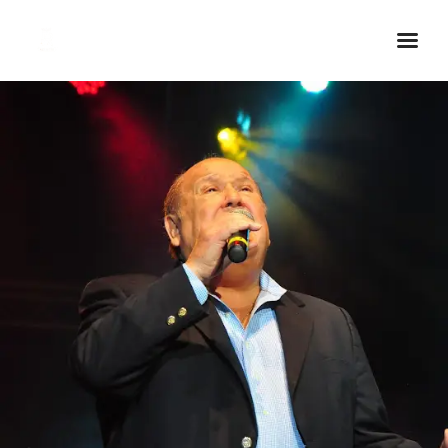
Inicio Real FM
Streaming
En Vivo
Descarga La APP
Programas
Noticias
Equipo
Sobre Nosotros
Contactos