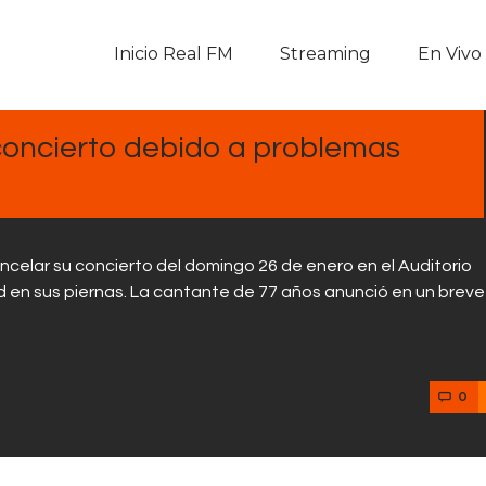
Inicio Real FM
Inicio Real FM
Streaming
En Vivo
Streaming
En Vivo
 concierto debido a problemas
Descarga La APP
Programas
ncelar su concierto del domingo 26 de enero en el Auditorio
d en sus piernas. La cantante de 77 años anunció en un breve
Noticias
Equipo
0
Sobre Nosotros