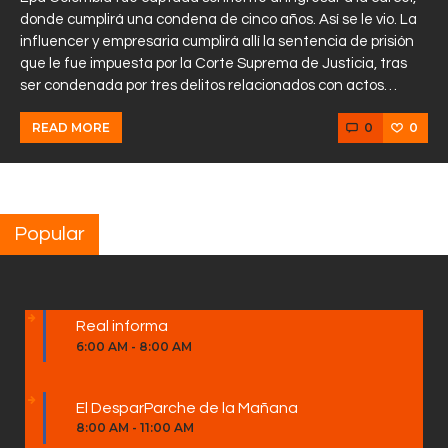
donde cumplirá una condena de cinco años. Así se le vio. La
influencer y empresaria cumplirá allí la sentencia de prisión
que le fue impuesta por la Corte Suprema de Justicia, tras
ser condenada por tres delitos relacionados con actos…
0
0
READ MORE
Popular
Real informa
6:00 AM
-
8:00 AM
El DesparParche de la Mañana
8:00 AM
-
11:00 AM