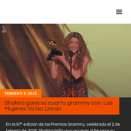
Inicio Real FM
Streaming
En Vivo
Descarga La APP
Programas
Noticias
FEBRERO 3, 2025
Equipo
Shakira gana su cuarto grammy con: Las
Sobre Nosotros
Mujeres Ya No Lloran
Contactos
En la 67ª edición de los Premios Grammy, celebrada el 2 de
febrero de 2025, Shakira brilló una vez más al llevarse su