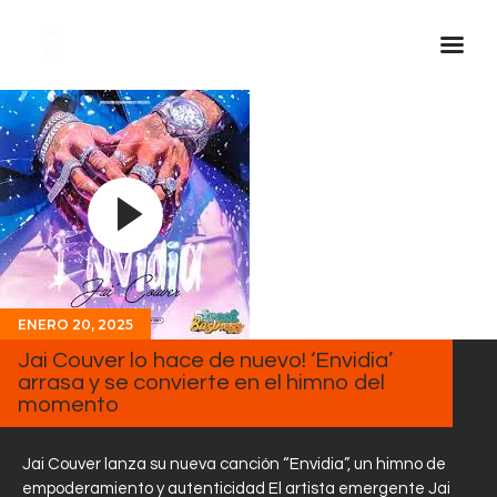
Inicio Real FM
Streaming
En Vivo
Descarga La APP
Programas
Noticias
ENERO 20, 2025
Jai Couver lo hace de nuevo! ‘Envidia’
Equipo
arrasa y se convierte en el himno del
Sobre Nosotros
momento
Contactos
Jai Couver lanza su nueva canción “Envidia”, un himno de
empoderamiento y autenticidad El artista emergente Jai