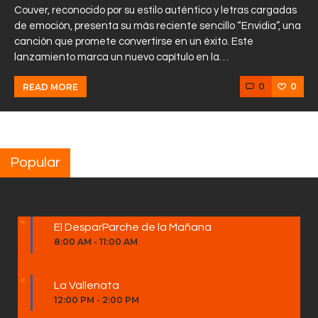
Couver, reconocido por su estilo auténtico y letras cargadas
de emoción, presenta su más reciente sencillo “Envidia”, una
canción que promete convertirse en un éxito. Este
lanzamiento marca un nuevo capítulo en la…
0
0
READ MORE
Popular
El DesparParche de la Mañana
8:00 AM
-
11:00 AM
La Vallenata
12:00 PM
-
2:00 PM