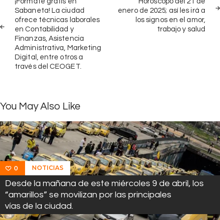
de
¡Fórmate gratis en
Horóscopo del 21 de
POST
POS
Sabaneta! La ciudad
enero de 2025; así les irá a
entradas
ofrece técnicas laborales
los signos en el amor,
en Contabilidad y
trabajo y salud
Finanzas, Asistencia
Administrativa, Marketing
Digital, entre otros a
través del CEOGET.
You May Also Like
NOTICIAS
0
Desde la mañana de este miércoles 9 de abril, los
“amarillos” se movilizan por las principales
vías de la ciudad.