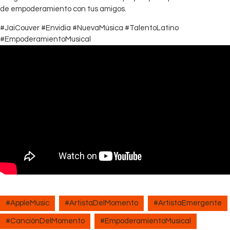
de empoderamiento con tus amigos.
#JaiCouver #Envidia #NuevaMúsica #TalentoLatino
#EmpoderamientoMusical
#AppleMusic
#ArtistaDelMomento
#ArtistaEmergente
#CanciónDelMomento
#EmpoderamientoMusical