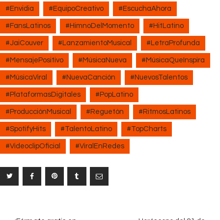
#Envidia
#EquipoCreativo
#EscuchaAhora
#FansLatinos
#HimnoDelMomento
#HitLatino
#JaiCouver
#LanzamientoMusical
#LetraProfunda
#MensajePositivo
#MúsicaNueva
#MúsicaQueInspira
#MúsicaViral
#NuevaCanción
#NuevosTalentos
#PlataformasDigitales
#PopLatino
#ProducciónMusical
#Reguetón
#RitmosLatinos
#SpotifyHits
#TalentoLatino
#TopCharts
#VideoclipOficial
#ViralEnRedes
Navegación
PREV
NEX