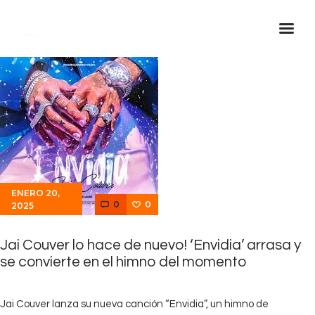
Inicio Real FM
Streaming
En Vivo
Descarga La APP
Programas
ENERO 20,
Noticias
0
0
2025
Equipo
Jai Couver lo hace de nuevo! ‘Envidia’ arrasa y
Sobre Nosotros
se convierte en el himno del momento
Contactos
Jai Couver lanza su nueva canción “Envidia”, un himno de