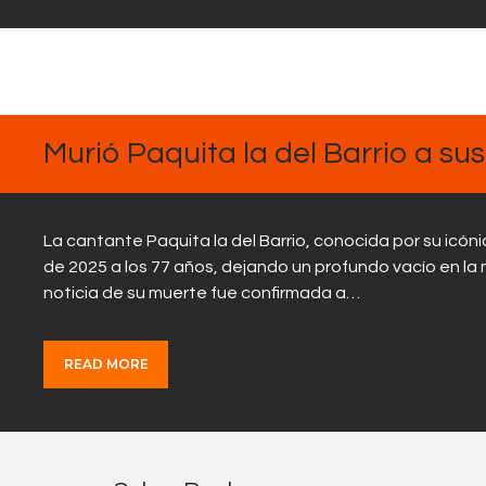
FEBRERO
17, 2025
Murió Paquita la del Barrio a su
La cantante Paquita la del Barrio, conocida por su icóni
de 2025 a los 77 años, dejando un profundo vacío en la 
noticia de su muerte fue confirmada a…
READ MORE