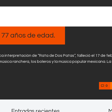
s 77 años de edad.
ca interpretación de “Rata de Dos Patas”, falleció el 17 de fe
música ranchera, los boleros y la música popular mexicana. La
0
Entradas recientes
M