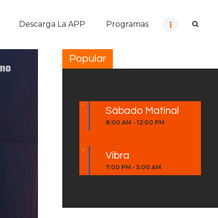
Descarga La APP
Programas
Popular
Sábado Matinal
8:00 AM
-
12:00 PM
Vibra
7:00 PM
-
5:00 AM