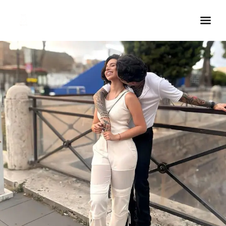
Inicio Real FM
Streaming
En Vivo
Descarga La APP
Programas
Noticias
Equipo
Sobre Nosotros
Contactos