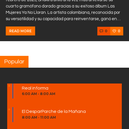
cuarto gramófono dorado gracias a su exitoso álbum Las
Mujeres Ya No Lloran. La artista colombiana, reconocida por
su versatilidad y su capacidad para reinventarse, ganó en…
0
0
READ MORE
Popular
Real informa
6:00 AM
-
8:00 AM
El DesparParche de la Mañana
8:00 AM
-
11:00 AM