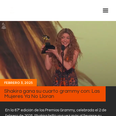
Inicio Real FM
Streaming
En Vivo
Descarga La APP
Programas
Noticias
FEBRERO 3, 2025
Equipo
Shakira gana su cuarto grammy con: Las
Sobre Nosotros
Mujeres Ya No Lloran
Contactos
En la 67ª edición de los Premios Grammy, celebrada el 2 de
febrero de 2025, Shakira brilló una vez más al llevarse su