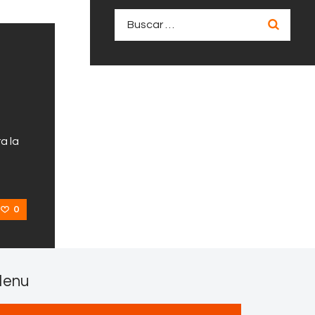
Buscar:
a la
0
enu