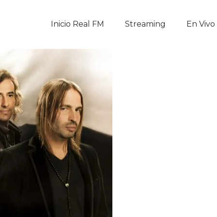
Inicio Real FM
Inicio Real FM
Streaming
En Vivo
Streaming
En Vivo
Descarga La APP
Programas
Noticias
Equipo
Sobre Nosotros