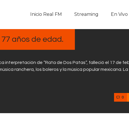
Inicio Real FM
Inicio Real FM
Streaming
En Vivo
Streaming
En Vivo
s 77 años de edad.
Descarga La APP
ca interpretación de “Rata de Dos Patas”, falleció el 17 de fe
Programas
música ranchera, los boleros y la música popular mexicana. La
Noticias
0
Equipo
Sobre Nosotros