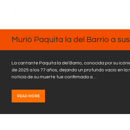
FEBRERO
17, 2025
Murió Paquita la del Barrio a su
La cantante Paquita la del Barrio, conocida por su icóni
de 2025 a los 77 años, dejando un profundo vacío en la 
noticia de su muerte fue confirmada a…
READ MORE