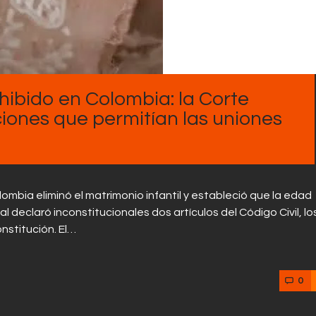
Contactos
hibido en Colombia: la Corte
ciones que permitían las uniones
lombia eliminó el matrimonio infantil y estableció que la edad
al declaró inconstitucionales dos artículos del Código Civil, lo
onstitución. El…
0