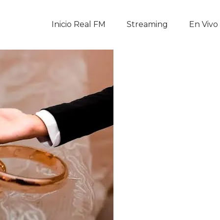
Inicio Real FM
Inicio Real FM
Streaming
En Vivo
Streaming
En Vivo
Descarga La APP
Programas
Noticias
Equipo
Sobre Nosotros