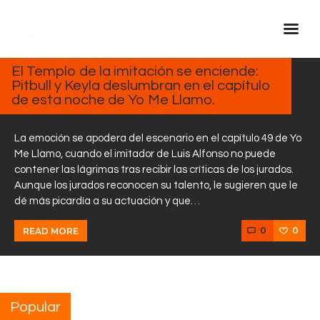
MARZO
19,
2025
El Templo de la imitación se enciende:
Pitbull y Keyla deslumbran en el capítulo
Inicio Real FM
de esta noche de Yo Me Llamo.
Streaming
En Vivo
La emoción se apodera del escenario en el capítulo 49 de Yo
Me Llamo, cuando el imitador de Luis Alfonso no puede
Descarga La APP
contener las lágrimas tras recibir las críticas de los jurados.
Programas
Aunque los jurados reconocen su talento, le sugieren que le
dé más picardía a su actuación y que…
Noticias
Equipo
0
0
READ MORE
Sobre Nosotros
Contactos
Popular