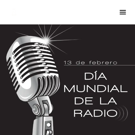
Inicio Real FM
Streaming
En Vivo
Descarga La APP
Programas
Noticias
Equipo
Sobre Nosotros
Contactos