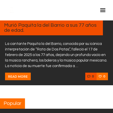
FEBRERO
17, 2025
Murió Paquita la del Barrio a sus 77 años
de edad.
Inicio Real FM
Streaming
La cantante Paquita la del Barrio, conocida por su icónica
En Vivo
interpretación de “Rata de Dos Patas”, falleció el 17 de
febrero de 2025 a los 77 años, dejando un profundo vacío en
Descarga La APP
la música ranchera, los boleros y la música popular mexicana.
Programas
La noticia de su muerte fue confirmada a…
Noticias
0
0
READ MORE
Equipo
Sobre Nosotros
Contactos
Popular