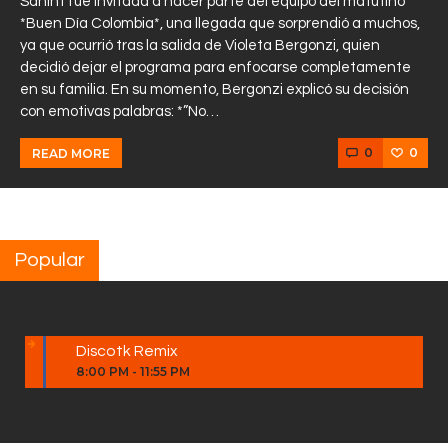
Sanint fue invitada a hacer parte del equipo del matutino
*Buen Día Colombia*, una llegada que sorprendió a muchos,
ya que ocurrió tras la salida de Violeta Bergonzi, quien
decidió dejar el programa para enfocarse completamente
en su familia. En su momento, Bergonzi explicó su decisión
con emotivas palabras: *”No…
0
0
READ MORE
Popular
Discotk Remix
8:00 PM
-
11:55 PM