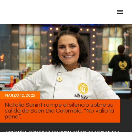
Inicio Real FM
Streaming
En Vivo
Descarga La APP
Programas
Noticias
Equipo
MARZO 12, 2025
Natalia Sanint rompe el silencio sobre su
Sobre Nosotros
salida de Buen Día Colombia, “No valió la
Contactos
pena”.