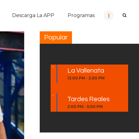
Descarga La APP
Programas
Popular
La Vallenata
12:00 PM
-
2:00 PM
Tardes Reales
2:00 PM
-
5:00 PM