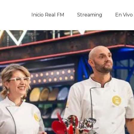
Inicio Real FM
Inicio Real FM
Streaming
En Vivo
Streaming
En Vivo
Descarga La APP
Programas
Noticias
Equipo
Sobre Nosotros