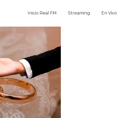
Inicio Real FM
Inicio Real FM
Streaming
En Vivo
Streaming
En Vivo
Descarga La APP
Programas
Noticias
Equipo
Sobre Nosotros