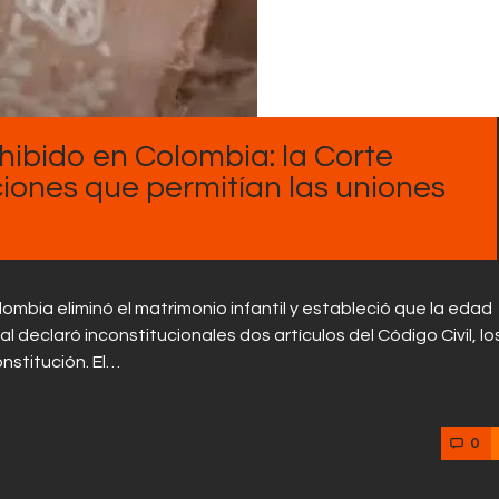
Contactos
hibido en Colombia: la Corte
ciones que permitían las uniones
lombia eliminó el matrimonio infantil y estableció que la edad
al declaró inconstitucionales dos artículos del Código Civil, lo
onstitución. El…
0