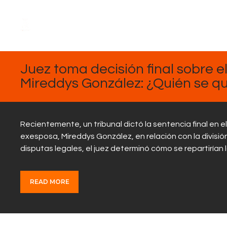
FEBRERO
13, 2025
Juez toma decisión final sobre 
Mireddys González: ¿Quién se q
Recientemente, un tribunal dictó la sentencia final en
exesposa, Mireddys González, en relación con la divisi
disputas legales, el juez determinó cómo se repartiría
READ MORE