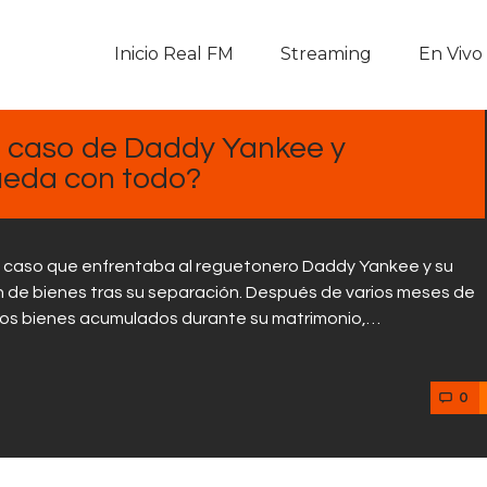
Inicio Real FM
Inicio Real FM
Streaming
En Vivo
Streaming
En Vivo
el caso de Daddy Yankee y
ueda con todo?
Descarga La APP
Programas
 el caso que enfrentaba al reguetonero Daddy Yankee y su
ón de bienes tras su separación. Después de varios meses de
Noticias
n los bienes acumulados durante su matrimonio,…
Equipo
0
Sobre Nosotros