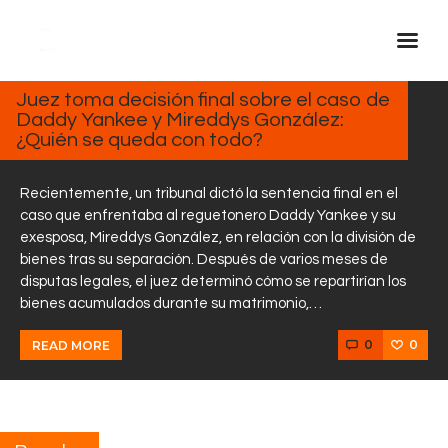
FEBRERO
13, 2025
Juez toma decisión final sobre el caso de
Daddy Yankee y Mireddys González:
Inicio Real FM
¿Quién se queda con todo?
Streaming
En Vivo
Recientemente, un tribunal dictó la sentencia final en el
caso que enfrentaba al reguetonero Daddy Yankee y su
Descarga La APP
exesposa, Mireddys González, en relación con la división de
Programas
bienes tras su separación. Después de varios meses de
disputas legales, el juez determinó cómo se repartirían los
Noticias
bienes acumulados durante su matrimonio,…
Equipo
0
0
READ MORE
Sobre Nosotros
Contactos