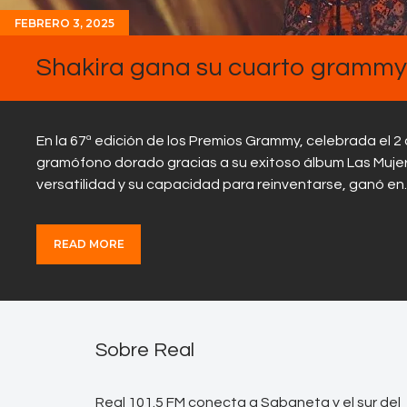
FEBRERO 3, 2025
Shakira gana su cuarto grammy 
En la 67ª edición de los Premios Grammy, celebrada el 2 
gramófono dorado gracias a su exitoso álbum Las Mujere
versatilidad y su capacidad para reinventarse, ganó e
READ MORE
Sobre Real
Real 101.5 FM conecta a Sabaneta y el sur del