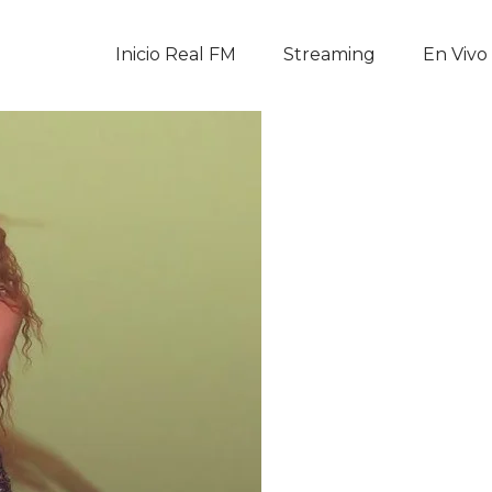
Inicio Real FM
Inicio Real FM
Streaming
En Vivo
Streaming
En Vivo
Descarga La APP
Programas
Noticias
Equipo
Sobre Nosotros