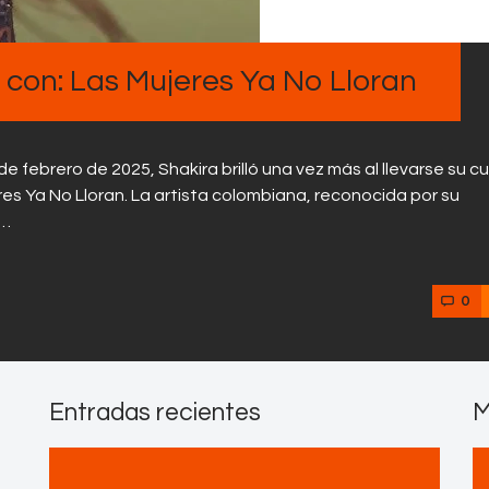
Contactos
con: Las Mujeres Ya No Lloran
de febrero de 2025, Shakira brilló una vez más al llevarse su c
s Ya No Lloran. La artista colombiana, reconocida por su
n…
0
Entradas recientes
M