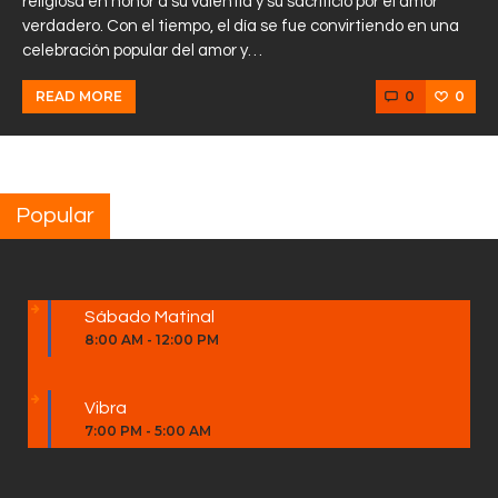
religiosa en honor a su valentía y su sacrificio por el amor
verdadero. Con el tiempo, el día se fue convirtiendo en una
celebración popular del amor y…
0
0
READ MORE
Popular
Sábado Matinal
8:00 AM
-
12:00 PM
Vibra
7:00 PM
-
5:00 AM