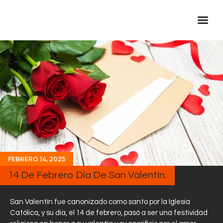
Inicio Real FM
Streaming
En Vivo
Descarga La APP
Programas
Noticias
FEBRERO 14, 2025
Equipo
14 De Febrero Día De San Valentín.
Sobre Nosotros
Contactos
San Valentín fue canonizado como santo por la Iglesia
Católica, y su día, el 14 de febrero, pasó a ser una festividad