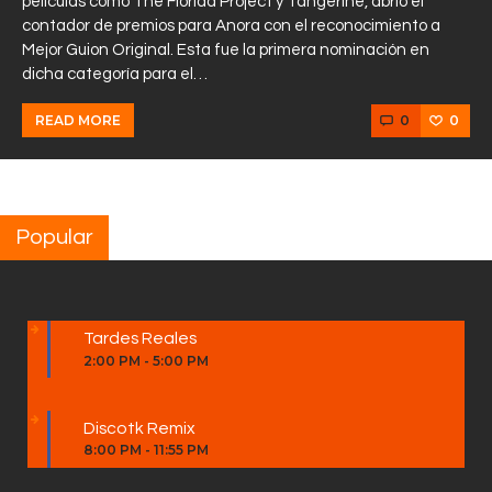
películas como The Florida Project y Tangerine, abrió el
contador de premios para Anora con el reconocimiento a
Mejor Guion Original. Esta fue la primera nominación en
dicha categoría para el…
0
0
READ MORE
Popular
Tardes Reales
2:00 PM
-
5:00 PM
Discotk Remix
8:00 PM
-
11:55 PM