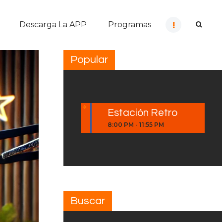
Descarga La APP
Programas
Popular
Estación Retro
8:00 PM
-
11:55 PM
Buscar