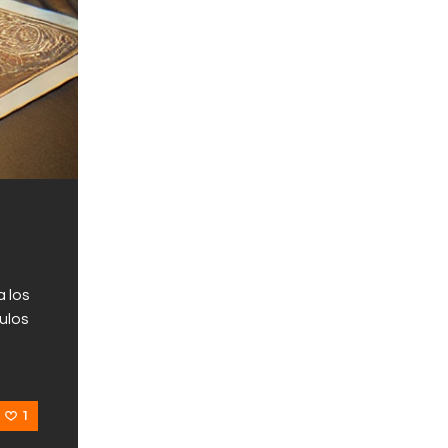
a los
ulos
1