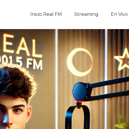
Inicio Real FM
Inicio Real FM
Streaming
En Vivo
Streaming
En Vivo
Descarga La APP
Programas
Noticias
Equipo
Sobre Nosotros