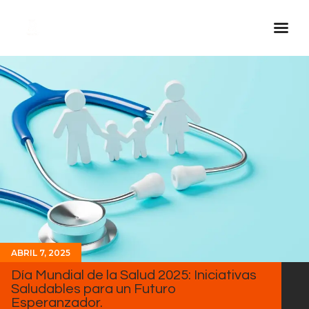
Inicio Real FM
Streaming
En Vivo
Descarga La APP
Programas
Noticias
Equipo
Sobre Nosotros
ABRIL 7, 2025
Contactos
Día Mundial de la Salud 2025: Iniciativas
Saludables para un Futuro
Esperanzador.