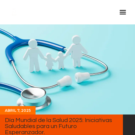
Inicio Real FM
Streaming
En Vivo
Descarga La APP
Programas
Noticias
Equipo
Sobre Nosotros
ABRIL 7, 2025
Contactos
Día Mundial de la Salud 2025: Iniciativas
Saludables para un Futuro
Esperanzador.