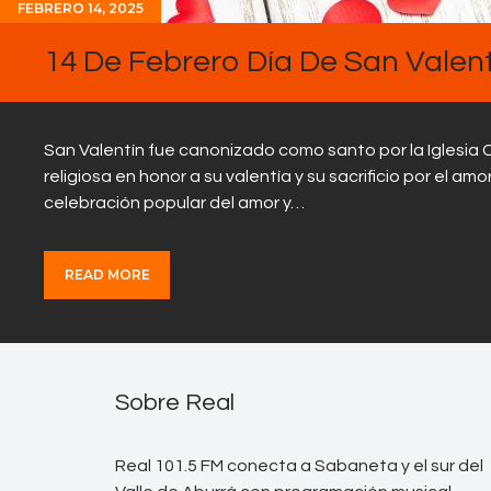
FEBRERO 14, 2025
14 De Febrero Día De San Valent
San Valentín fue canonizado como santo por la Iglesia Ca
religiosa en honor a su valentía y su sacrificio por el am
celebración popular del amor y…
READ MORE
Sobre Real
Real 101.5 FM conecta a Sabaneta y el sur del