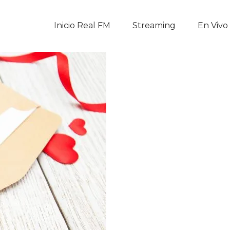
Inicio Real FM
Inicio Real FM
Streaming
En Vivo
Streaming
En Vivo
Descarga La APP
Programas
Noticias
Equipo
Sobre Nosotros