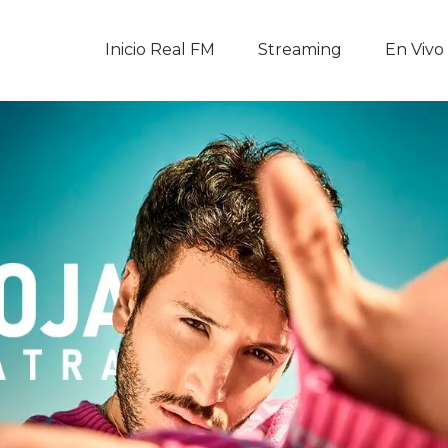
Inicio Real FM
Inicio Real FM
Streaming
En Vivo
Streaming
En Vivo
Descarga La APP
Programas
Noticias
Equipo
Sobre Nosotros