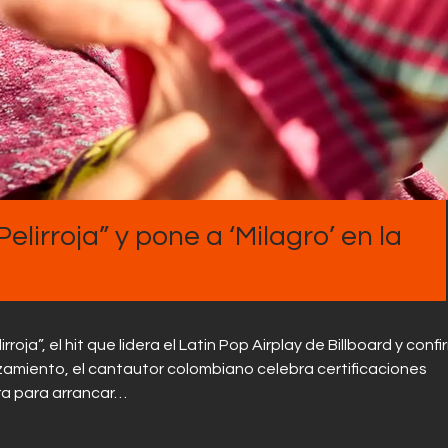
Contactos
lirroja” y pone a ‘Milagro’ en la
roja”, el hit que lidera el Latin Pop Airplay de Billboard y confi
anzamiento, el cantautor colombiano celebra certificaciones
ra para arrancar…