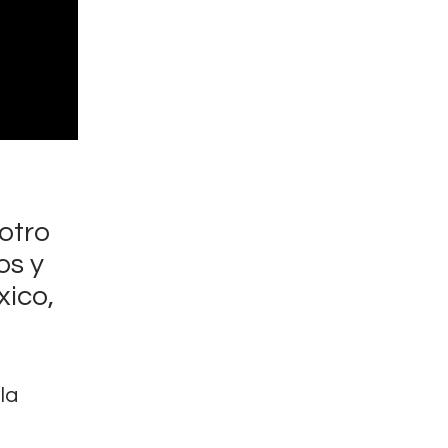
otro
os y
xico,
la