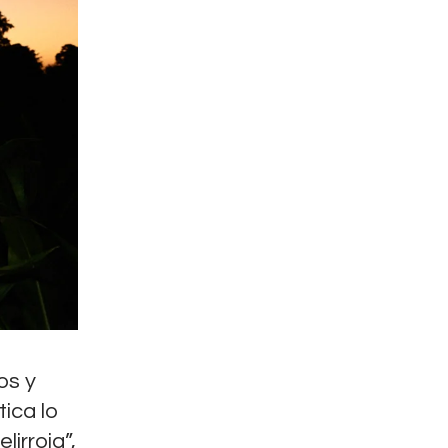
os y
ica lo
irroja”,