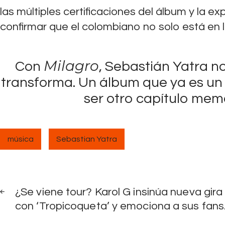
las múltiples certificaciones del álbum y la 
confirmar que el colombiano no solo está en l
Milagro
Con
, Sebastián Yatra n
transforma. Un álbum que ya es un 
ser otro capítulo memo
música
Sebastian Yatra
Navegación
PREV
POST
¿Se viene tour? Karol G insinúa nueva gira
de
con ‘Tropicoqueta’ y emociona a sus fans