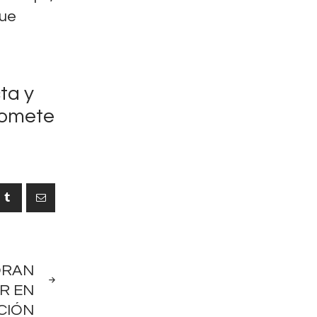
que
ta y
romete
NEXT
LORAN
POST
R EN
CIÓN