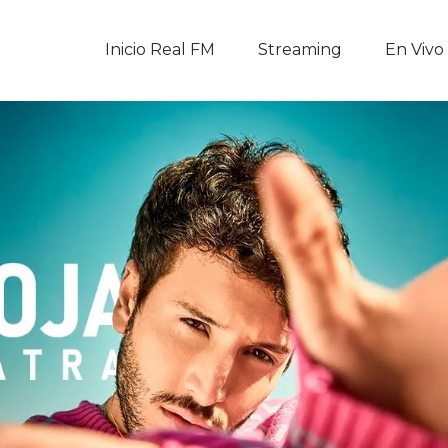
Inicio Real FM
Inicio Real FM
Streaming
En Vivo
Streaming
En Vivo
Descarga La APP
Programas
Noticias
Equipo
Sobre Nosotros