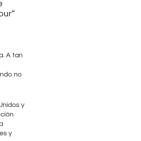
e
our”
a. A tan
dando no
Unidos y
pción
a
es y