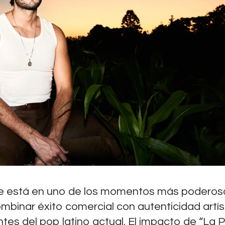
ue está en uno de los momentos más poderos
binar éxito comercial con autenticidad artíst
s del pop latino actual. El impacto de “La Pel