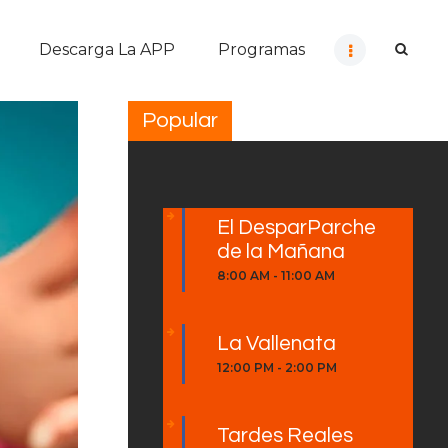
Descarga La APP
Programas
Popular
El DesparParche
de la Mañana
8:00 AM
-
11:00 AM
La Vallenata
12:00 PM
-
2:00 PM
Tardes Reales