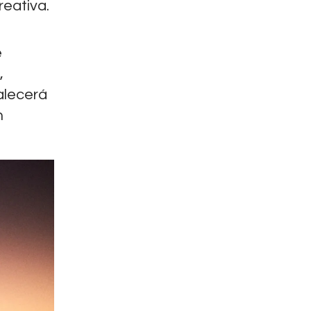
reativa.
e
,
alecerá
n