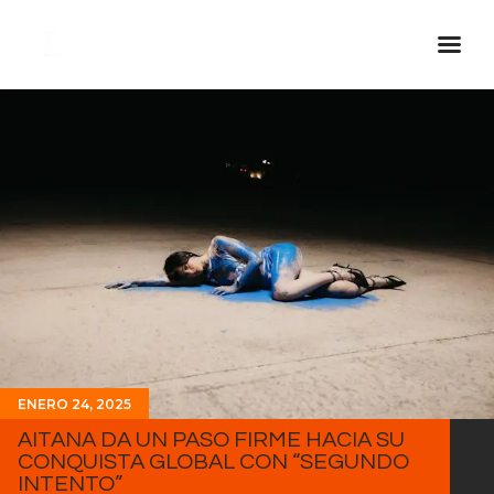
Inicio Real FM
Streaming
En Vivo
Descarga La APP
Programas
Noticias
Equipo
Sobre Nosotros
ENERO 24, 2025
Contactos
AITANA DA UN PASO FIRME HACIA SU
CONQUISTA GLOBAL CON “SEGUNDO
INTENTO”