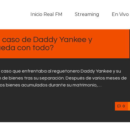
Inicio Real FM
Inicio Real FM
Streaming
En Vivo
Streaming
En Vivo
el caso de Daddy Yankee y
ueda con todo?
Descarga La APP
Programas
 el caso que enfrentaba al reguetonero Daddy Yankee y su
ón de bienes tras su separación. Después de varios meses de
Noticias
n los bienes acumulados durante su matrimonio,…
Equipo
0
Sobre Nosotros