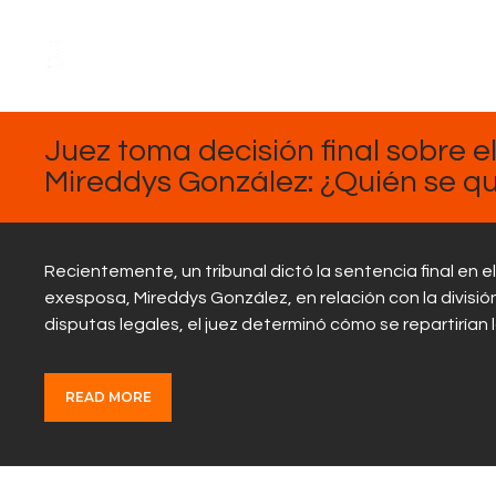
FEBRERO
13, 2025
Juez toma decisión final sobre 
Mireddys González: ¿Quién se q
Recientemente, un tribunal dictó la sentencia final en
exesposa, Mireddys González, en relación con la divisi
disputas legales, el juez determinó cómo se repartiría
READ MORE